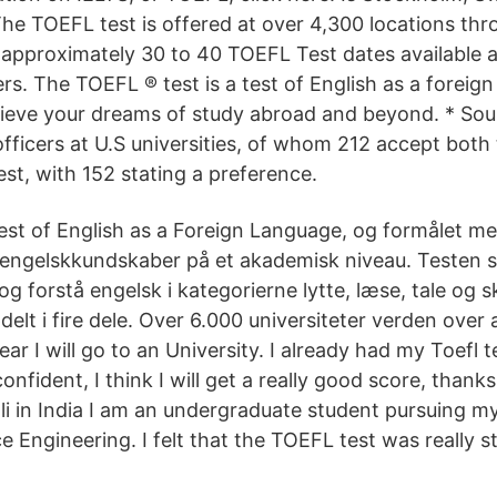
The TOEFL test is offered at over 4,300 locations thr
 approximately 30 to 40 TOEFL Test dates available a
s. The TOEFL ® test is a test of English as a foreig
ieve your dreams of study abroad and beyond. * Sou
fficers at U.S universities, of whom 212 accept both
st, with 152 stating a preference.
est of English as a Foreign Language, og formålet me
 engelskkundskaber på et akademisk niveau. Testen s
 og forstå engelsk i kategorierne lytte, læse, tale og s
elt i fire dele. Over 6.000 universiteter verden over
ear I will go to an University. I already had my Toefl t
confident, I think I will get a really good score, thank
ali in India I am an undergraduate student pursuing m
Engineering. I felt that the TOEFL test was really st