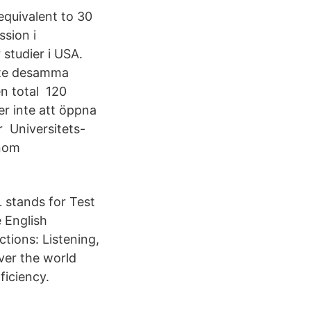
equivalent to 30
sion i
 studier i USA.
nte desamma
en total 120
r inte att öppna
r Universitets-
inom
stands for Test
 English
ctions: Listening,
ver the world
ficiency.