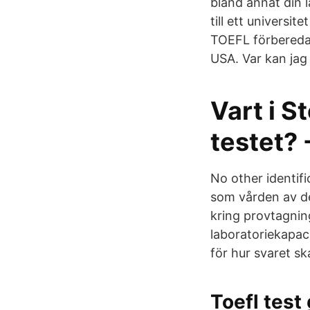
bland annat din l
till ett universi
TOEFL förberedand
USA. Var kan ja
Vart i 
testet? 
No other identif
som vården av de
kring provtagning.
laboratoriekapac
för hur svaret s
Toefl test