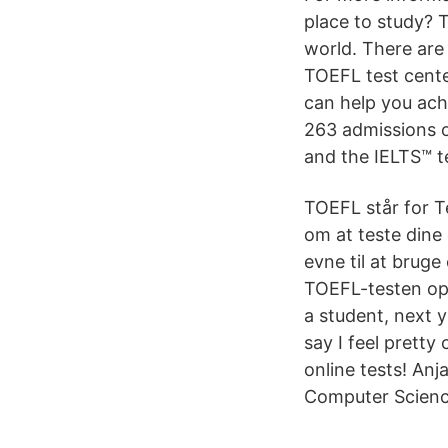
place to study? 
world. There are
TOEFL test center
can help you ach
263 admissions o
and the IELTS™ te
TOEFL står for T
om at teste dine
evne til at bruge
TOEFL-testen opd
a student, next y
say I feel pretty 
online tests! Anj
Computer Science 