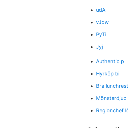
udA
vJqw
PyTi
Jyj
Authentic p l
Hyrköp bil
Bra lunchres
Mönsterdjup 
Regionchef l