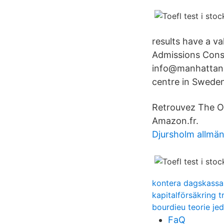
results have a v
Admissions Consu
info@manhattanr
centre in Sweden
Retrouvez The Off
Amazon.fr.
Djursholm allmä
kontera dagskassa
kapitalförsäkring tr
bourdieu teorie je
FaQ