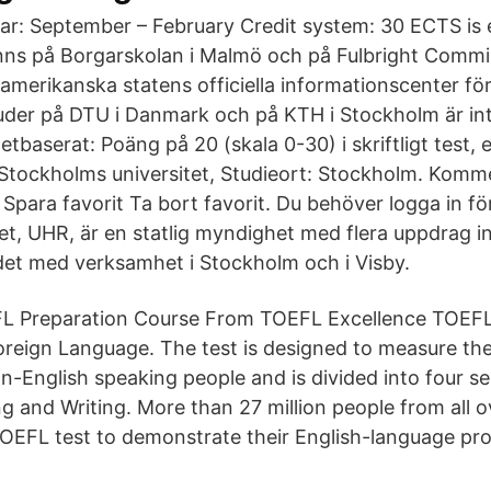
r: September – February Credit system: 30 ECTS is 
ns på Borgarskolan i Malmö och på Fulbright Commis
amerikanska statens officiella informationscenter för
juder på DTU i Danmark och på KTH i Stockholm är i
tbaserat: Poäng på 20 (skala 0-30) i skriftligt test, 
tockholms universitet, Studieort: Stockholm. Komme
Spara favorit Ta bort favorit. Du behöver logga in fö
t, UHR, är en statlig myndighet med flera uppdrag 
et med verksamhet i Stockholm och i Visby.
L Preparation Course From TOEFL Excellence TOEFL 
Foreign Language. The test is designed to measure the
n-English speaking people and is divided into four se
g and Writing. More than 27 million people from all o
OEFL test to demonstrate their English-language pro