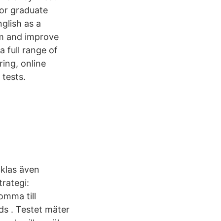
or graduate
nglish as a
am and improve
 full range of
ing, online
tests.
cklas även
trategi:
komma till
s . Testet mäter