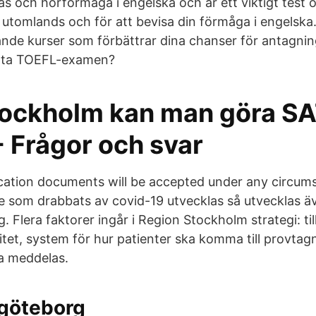
äs och hörförmåga i engelska och är ett viktigt test 
tet utomlands och för att bevisa din förmåga i engelska
e kurser som förbättrar dina chanser för antagning t
g ta TOEFL-examen?
Stockholm kan man göra S
- Frågor och svar
ication documents will be accepted under any circums
 som drabbats av covid-19 utvecklas så utvecklas äv
 Flera faktorer ingår i Region Stockholm strategi: tillf
itet, system för hur patienter ska komma till provta
ka meddelas.
 göteborg