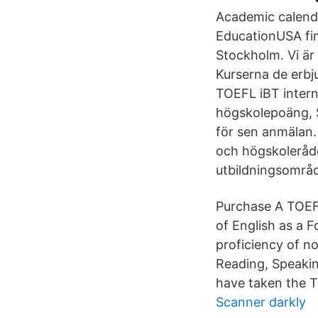
Academic calenda
EducationUSA fin
Stockholm. Vi är 
Kurserna de erb
TOEFL iBT interne
högskolepoäng, S
för sen anmälan. 
och högskoleråde
utbildningsområd
Purchase A TOEF
of English as a 
proficiency of no
Reading, Speakin
have taken the T
Scanner darkly