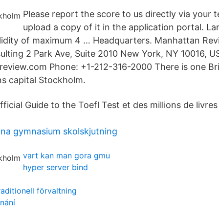
Please report the score to us directly via your 
upload a copy of it in the application portal. L
alidity of maximum 4 … Headquarters. Manhattan Rev
lting 2 Park Ave, Suite 2010 New York, NY 10016, U
eview.com Phone: +1-212-316-2000 There is one Brit
s capital Stockholm.
icial Guide to the Toefl Test et des millions de livres
nna gymnasium skolskjutning
vart kan man gora gmu
hyper server bind
aditionell förvaltning
dnání