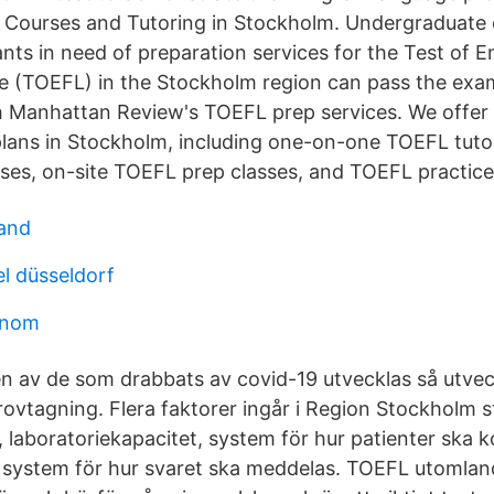
 Courses and Tutoring in Stockholm. Undergraduate 
ants in need of preparation services for the Test of E
e (TOEFL) in the Stockholm region can pass the ex
th Manhattan Review's TOEFL prep services. We offer a
lans in Stockholm, including one-on-one TOEFL tutor
es, on-site TOEFL prep classes, and TOEFL practice 
and
el düsseldorf
 inom
n av de som drabbats av covid-19 utvecklas så utve
rovtagning. Flera faktorer ingår i Region Stockholm s
ter, laboratoriekapacitet, system för hur patienter ska 
system för hur svaret ska meddelas. TOEFL utomland