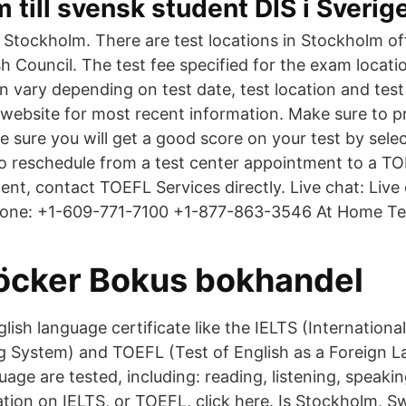
 till svensk student DIS i Sverig
f Stockholm. There are test locations in Stockholm o
ish Council. The test fee specified for the exam locati
n vary depending on test date, test location and test 
n website for most recent information. Make sure to p
 sure you will get a good score on your test by selec
o reschedule from a test center appointment to a T
nt, contact TOEFL Services directly. Live chat: Live 
hone: +1-609-771-7100 +1-877-863-3546 At Home Te
Böcker Bokus bokhandel
lish language certificate like the IELTS (Internationa
 System) and TOEFL (Test of English as a Foreign L
uage are tested, including: reading, listening, speakin
tion on IELTS, or TOEFL, click here. Is Stockholm, S