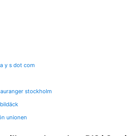
 a y s dot com
tauranger stockholm
bildäck
ön unionen