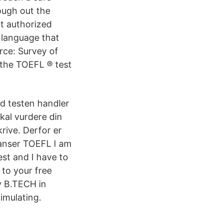
ough out the
t authorized
n language that
rce: Survey of
 the TOEFL ® test
d testen handler
kal vurdere din
krive. Derfor er
 anser TOEFL I am
est and I have to
s to your free
y B.TECH in
imulating.