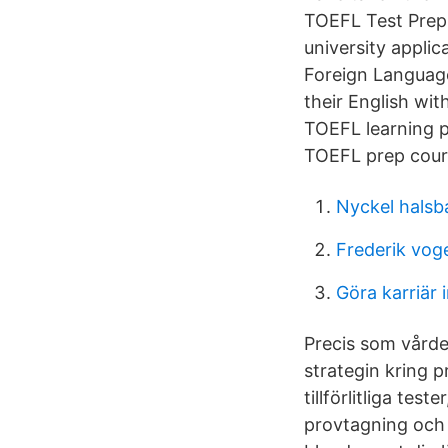
TOEFL Test Prep
university applic
Foreign Languag
their English wi
TOEFL learning p
TOEFL prep cours
Nyckel halsb
Frederik vog
Göra karriär
Precis som vårde
strategin kring p
tillförlitliga tes
provtagning och 