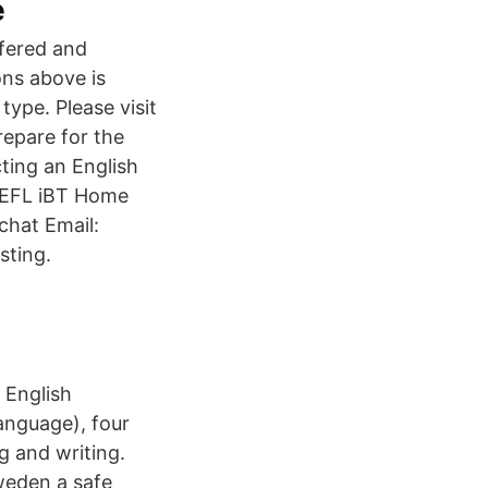
e
ffered and
ons above is
type. Please visit
repare for the
ting an English
OEFL iBT Home
chat Email:
sting.
l English
anguage), four
g and writing.
weden a safe