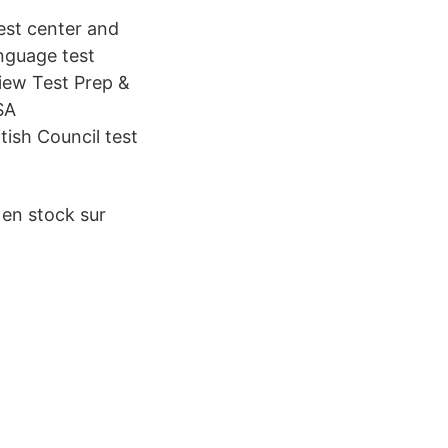
test center and
anguage test
iew Test Prep &
SA
ish Council test
 en stock sur