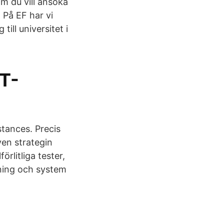
om du vill ansöka
. På EF har vi
ill universitet i
AT-
tances. Precis
en strategin
örlitliga tester,
gning och system