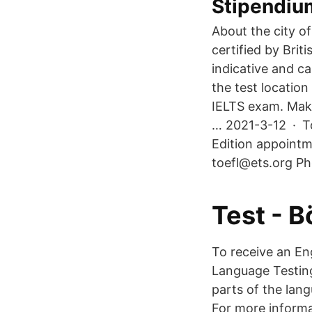
Stipendium
About the city o
certified by Brit
indicative and ca
the test locatio
IELTS exam. Make
… 2021-3-12 · T
Edition appointme
toefl@ets.org P
Test - 
To receive an Eng
Language Testing
parts of the lang
For more informa