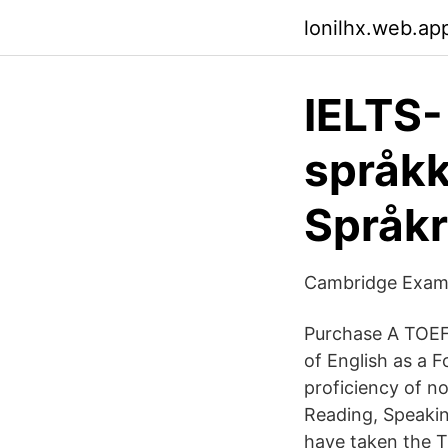
lonilhx.web.ap
IELTS-
språkk
Språkr
Cambridge Exame
Purchase A TOEF
of English as a 
proficiency of no
Reading, Speakin
have taken the T