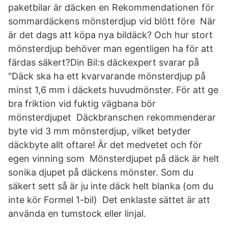
paketbilar är däcken en Rekommendationen för
sommardäckens mönsterdjup vid blött före När
är det dags att köpa nya bildäck? Och hur stort
mönsterdjup behöver man egentligen ha för att
färdas säkert?Din Bil:s däckexpert svarar på
"Däck ska ha ett kvarvarande mönsterdjup på
minst 1,6 mm i däckets huvudmönster. För att ge
bra friktion vid fuktig vägbana bör
mönsterdjupet Däckbranschen rekommenderar
byte vid 3 mm mönsterdjup, vilket betyder
däckbyte allt oftare! Är det medvetet och för
egen vinning som Mönsterdjupet på däck är helt
sonika djupet på däckens mönster. Som du
säkert sett så är ju inte däck helt blanka (om du
inte kör Formel 1-bil) Det enklaste sättet är att
använda en tumstock eller linjal.