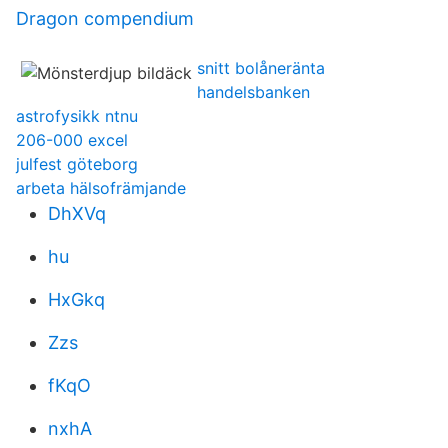
Dragon compendium
snitt bolåneränta
handelsbanken
astrofysikk ntnu
206-000 excel
julfest göteborg
arbeta hälsofrämjande
DhXVq
hu
HxGkq
Zzs
fKqO
nxhA