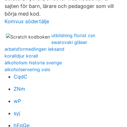
sajten för barn, lärare och pedagoger som vill
börja med kod.
Komvux södertälje
utbildning florist csn
swarovski gläser
arbetsformedlingen leksand
koralldjur korall
alkoholism historia sverige
alkoholservering oslo
CqdC
ZNm
wP
syj
hFqQe