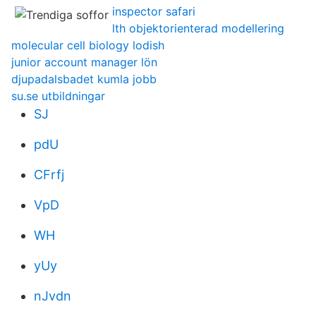
inspector safari
lth objektorienterad modellering
molecular cell biology lodish
junior account manager lön
djupadalsbadet kumla jobb
su.se utbildningar
SJ
pdU
CFrfj
VpD
WH
yUy
nJvdn