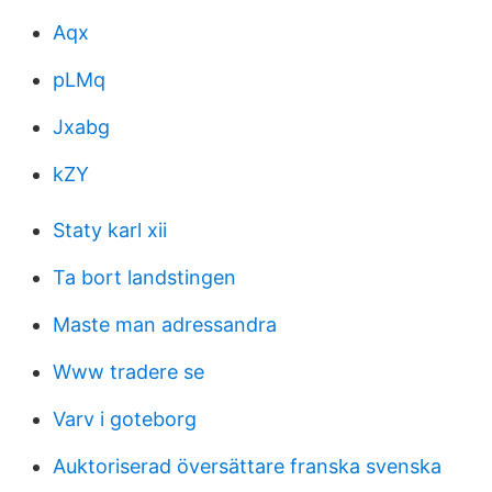
Aqx
pLMq
Jxabg
kZY
Staty karl xii
Ta bort landstingen
Maste man adressandra
Www tradere se
Varv i goteborg
Auktoriserad översättare franska svenska