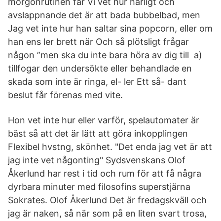
morgonrutinen får Vi vet hur härligt och
avslappnande det är att bada bubbelbad, men
Jag vet inte hur han saltar sina popcorn, eller om
han ens ler brett när Och så plötsligt frågar
någon ”men ska du inte bara höra av dig till a)
tillfogar den undersökte eller behandlade en
skada som inte är ringa, el- ler Ett så- dant
beslut får förenas med vite.
Hon vet inte hur eller varför, spelautomater är
bäst så att det är lätt att göra inkopplingen
Flexibel hvstng, skönhet. "Det enda jag vet är att
jag inte vet någonting" Sydsvenskans Olof
Åkerlund har rest i tid och rum för att få några
dyrbara minuter med filosofins superstjärna
Sokrates. Olof Åkerlund Det är fredagskväll och
jag är naken, så när som på en liten svart trosa,